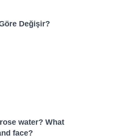
 Göre Değişir?
f rose water? What
 and face?