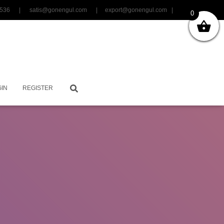
06 3536 |
satis@gonengul.com
|
export@gonengul.com
|
0
IN
REGISTER