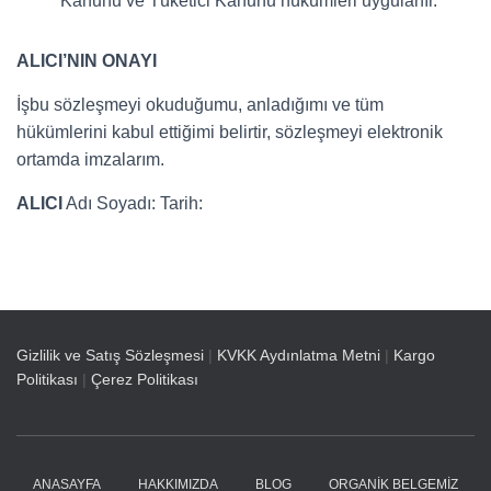
Kanunu ve Tüketici Kanunu hükümleri uygulanır.
ALICI’NIN ONAYI
İşbu sözleşmeyi okuduğumu, anladığımı ve tüm
hükümlerini kabul ettiğimi belirtir, sözleşmeyi elektronik
ortamda imzalarım.
ALICI
Adı Soyadı: Tarih:
Gizlilik ve Satış Sözleşmesi
|
KVKK Aydınlatma Metni
|
Kargo
Politikası
|
Çerez Politikası
ANASAYFA
HAKKIMIZDA
BLOG
ORGANIK BELGEMIZ