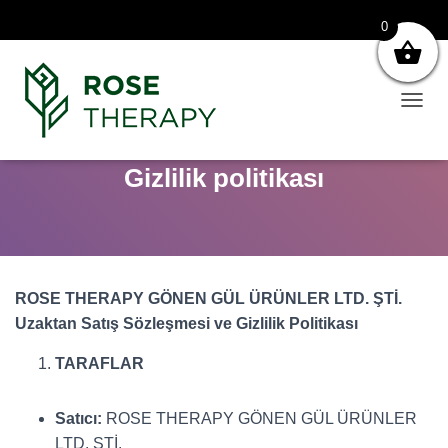
0
N
A
V
Gizlilik politikası
I
G
A
S
Y
O
N
ROSE THERAPY GÖNEN GÜL ÜRÜNLER LTD. ŞTİ.
U
Uzaktan Satış Sözleşmesi ve Gizlilik Politikası
A
Ç
TARAFLAR
Satıcı:
ROSE THERAPY GÖNEN GÜL ÜRÜNLER
LTD. ŞTİ.