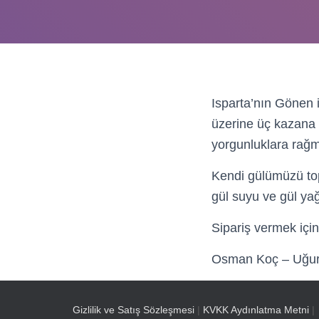
Isparta’nın Gönen 
üzerine üç kazana
yorgunluklara rağm
Kendi gülümüzü top
gül suyu ve gül yağ
Sipariş vermek için 
Osman Koç – Uğur
Gizlilik ve Satış Sözleşmesi
|
KVKK Aydınlatma Metni
|