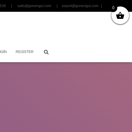
06 3536 |
satis@gonengul.com
|
export@gonengul.com
|
0
OGIN
REGISTER