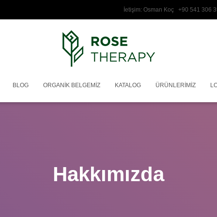
İetişim: Osman Koç +90 541 3
BLOG
ORGANIK BELGEMIZ
KATALOG
ÜRÜNLERIMIZ
L
Hakkımızda