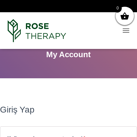
0
N
A
V
My Account
I
G
A
S
Y
O
N
U
A
Ç
Giriş Yap