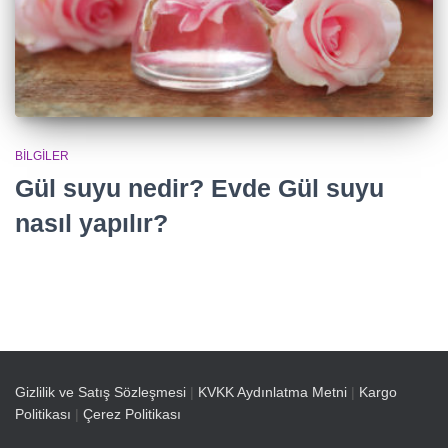
BILGILER
Gül suyu nedir? Evde Gül suyu
nasıl yapılır?
Gizlilik ve Satış Sözleşmesi
|
KVKK Aydınlatma Metni
|
Kargo
Politikası
|
Çerez Politikası