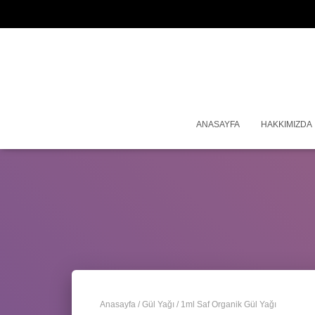
ANASAYFA
HAKKIMIZDA
Anasayfa
/
Gül Yağı
/ 1ml Saf Organik Gül Yağı