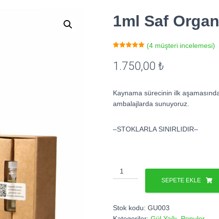
1ml Saf Organ
(
4
müşteri incelemesi)
4
müşteri
puanına
1.750,00
₺
dayanarak 5
üzerinden
5.00
puan
aldı
Kaynama sürecinin ilk aşamasında 
ambalajlarda sunuyoruz.
–STOKLARLA SINIRLIDIR–
1ml
Saf
SEPETE EKLE
Organik
Gül
Stok kodu:
GU003
Yağı
Kategoriler:
Gül Yağı
,
Populer