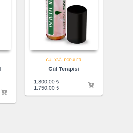
GÜL YAĞI
POPULER
l
Gül Terapisi
Orijinal
1.800,00
₺
fiyat:
Şu
1.750,00
₺
1.800,00 ₺.
andaki
fiyat:
1.750,00 ₺.
 ₺
00 ₺