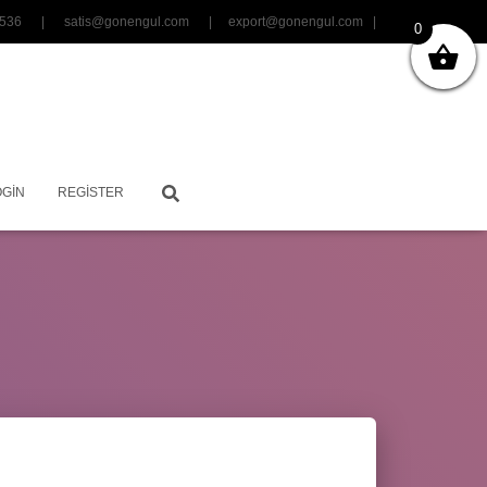
06 3536 |
satis@gonengul.com
|
export@gonengul.com
|
0
OGIN
REGISTER