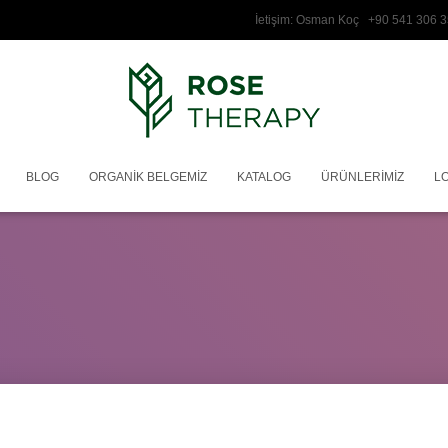
İetişim: Osman Koç +90 541 3
BLOG
ORGANIK BELGEMIZ
KATALOG
ÜRÜNLERIMIZ
L