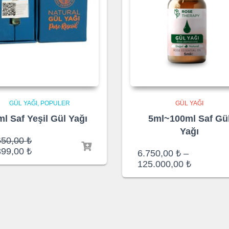
GÜL YAĞI
POPULER
GÜL YAĞI
ml Saf Yeşil Gül Yağı
5ml~100ml Saf Gü
Yağı
Orijinal
650,00
₺
fiyat:
Şu
399,00
₺
6.750,00
₺
–
1.650,00 ₺.
andaki
Fiyat
125.000,00
₺
fiyat:
aralığı:
1.399,00 ₺.
6.750,00
-
125.000,