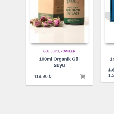
GÜL SUYU
POPULER
100ml Organik Gül
1
Suyu
1.
1.
419,90
₺