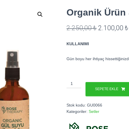
Organik Ürün S
Orijinal
2.250,00
₺
2.100,00
₺
fiyat:
KULLANIMI
2.250,00 ₺
Gün boyu her ihtiyaç hissettiğinizde
Organik
Ürün
SEPETE EKLE
Seti
(2’li
Stok kodu:
GU0066
Set)
Kategoriler:
Setler
adet