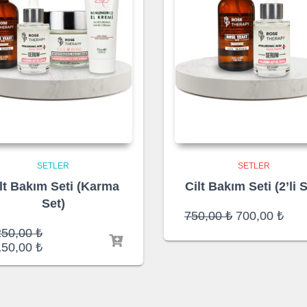
SETLER
SETLER
lt Bakım Seti (Karma
Cilt Bakım Seti (2’li S
Set)
Orijinal
Şu
750,00
₺
700,00
₺
fiyat:
and
Orijinal
250,00
₺
750,00 ₺.
fiyat
fiyat:
Şu
150,00
₺
700,
1.250,00 ₺.
andaki
fiyat:
1.150,00 ₺.