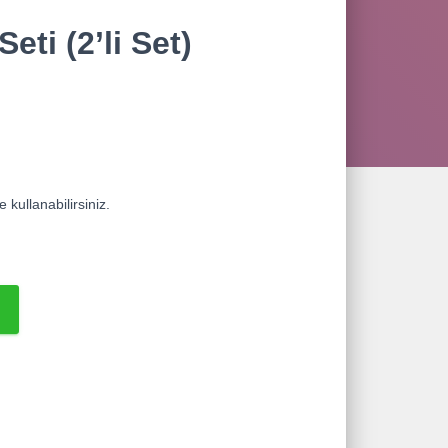
eti (2’li Set)
Şu
andaki
.
fiyat:
2.100,00 ₺.
 kullanabilirsiniz.