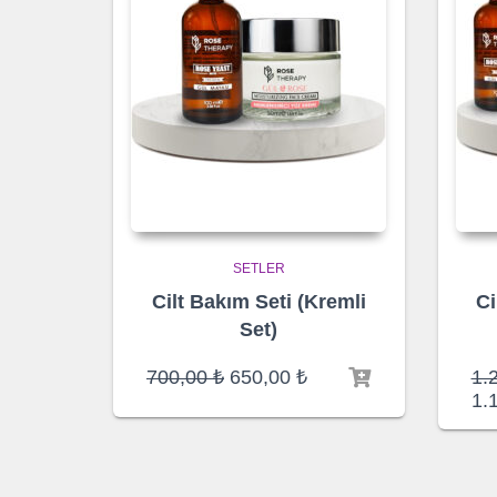
SETLER
Cilt Bakım Seti (Kremli
Ci
Set)
Orijinal
Şu
700,00
₺
650,00
₺
1.
fiyat:
andaki
1.
700,00 ₺.
fiyat:
650,00 ₺.