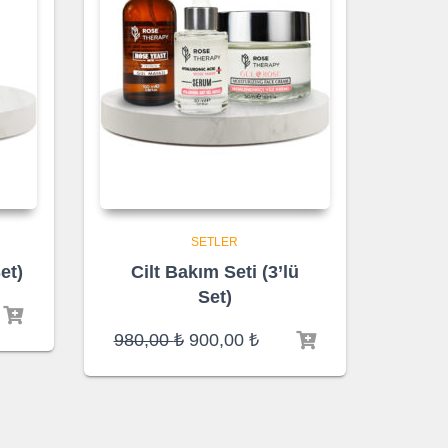
SETLER
et)
Cilt Bakım Seti (3’lü
Set)
aki
Orijinal
Şu
980,00
₺
900,00
₺
:
fiyat:
andaki
00 ₺.
980,00 ₺.
fiyat:
900,00 ₺.