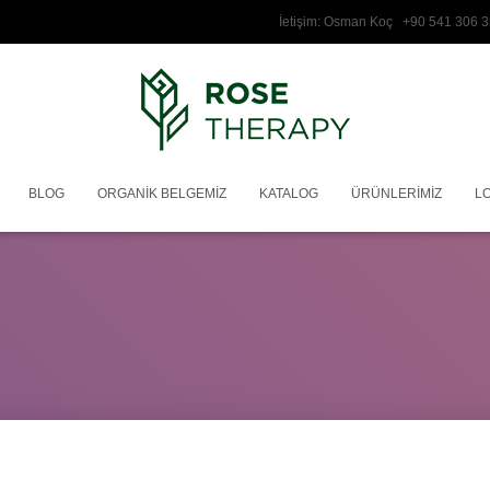
İetişim: Osman Koç +90 541 3
BLOG
ORGANIK BELGEMIZ
KATALOG
ÜRÜNLERIMIZ
L