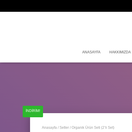
ANASAYFA
HAKKIMIZDA
İNDIRIM!
Anasayfa
/
Setler
/ Organik Ürün Seti (2’li Set)