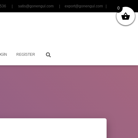
06 3536 |
satis@gonengul.com
|
export@gonengul.com
|
0
OGIN
REGISTER