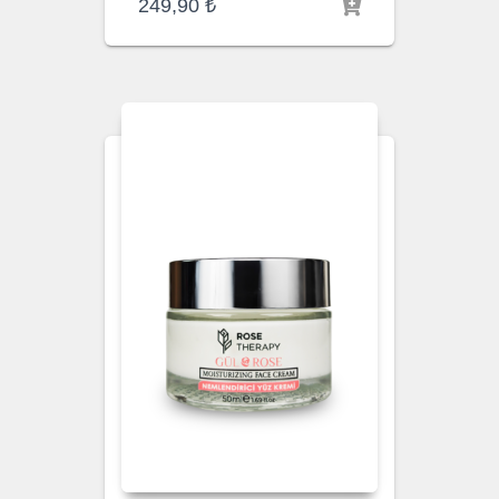
249,90
₺