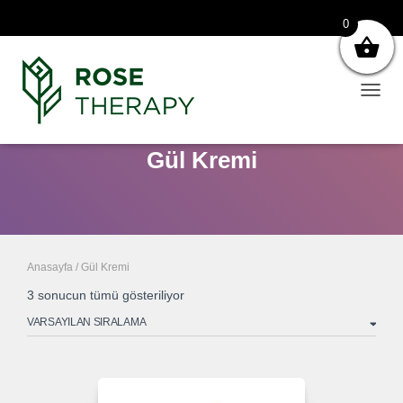
0
NAVI
AÇ
Gül Kremi
Anasayfa
/ Gül Kremi
3 sonucun tümü gösteriliyor