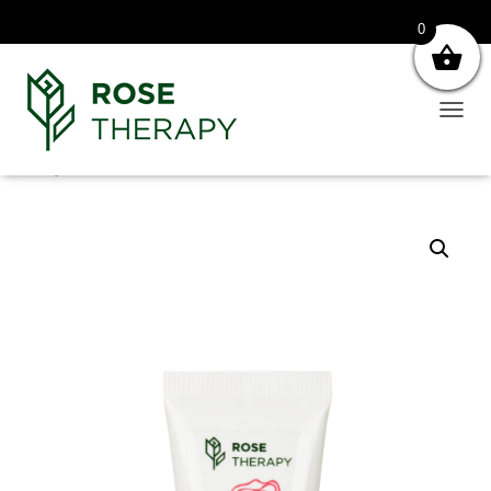
0
N
A
V
Anasayfa
/
Gül Kremi
/ Gül Kremi
I
G
A
S
Y
O
N
U
A
Ç