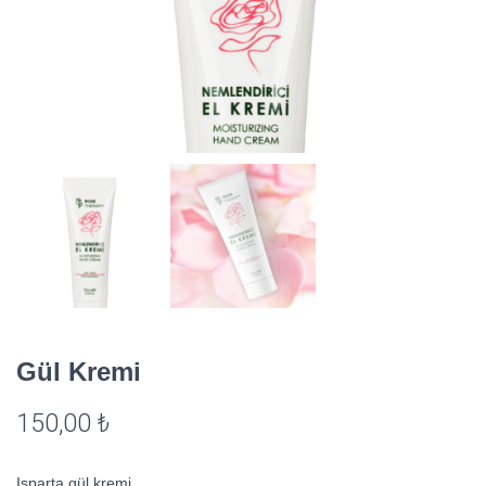
Gül Kremi
150,00
₺
Isparta gül kremi